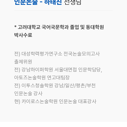
인문논술 - 하태진
선생님
* 고려대학교 국어국문학과 졸업 및 동대학원
박사수료
전) 대성학력평가연구소 전국논술모의고사
출제위원
전) 강남하이퍼학원 서울대면접 인문학담당,
아토즈논술학원 연고대팀장
전) 이투스청솔학원 강남/일산/평촌/부천
인문논술 강사
현) 카이로스논술학원 인문논술 대표강사