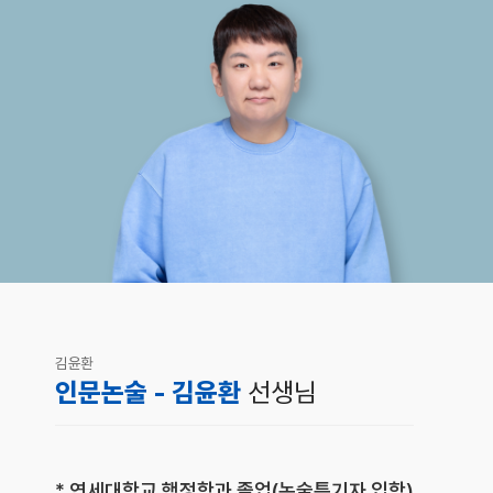
김윤환
인문논술 - 김윤환
선생님
* 연세대학교 행정학과 졸업(논술특기자 입학)