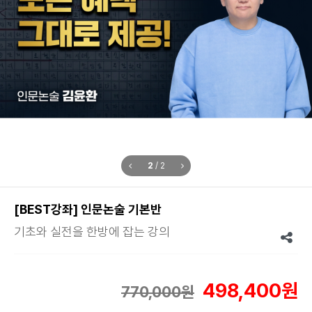
2
/
2
[BEST강좌] 인문논술 기본반
기초와 실전을 한방에 잡는 강의
498,400원
770,000원