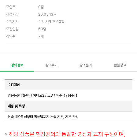
포인트
0점
신청기간
26.03.13 ~
수강기간
수강 시작 후 60일
모집인원
60명
강의수
7개
강의정보
강의후기
강의문의
환불정책
수강대상
인문논술 입문자 / 예비고2 / 고3 / 재수생 / N수생
내용 및 특징
논술 개요작성부터 독해법까지 논술 기초, 기본 완성
※
해당 상품은 현장강의와 동일한 영상과 교재 구성이며,