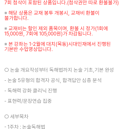
7회 첨삭이 포함된 상품입니다.(첨삭권만 따로 환불불가)
※
해당 상품은 교재 봉투 개봉시, 교재비 환불이
불가합니다.
※
교재비는 할인 제외 품목이며, 환불 시 정가(1회에
15,000원, 7회에 105,000원)가 차감됩니다.
※
본 강좌는 1-2월에 대치(목동)시대인재에서 진행된
기본반 수업영상입니다.
○ 논술 개요작성부터 독해법까지 논술 기초,기본 완성
- 논술 5유형의 합격자 공식, 합격답안 심층 분석
- 독해력 강화 클리닉 진행
- 표현력/문장연습 집중
○ 세부목차
- 1주차 : 논술독해법